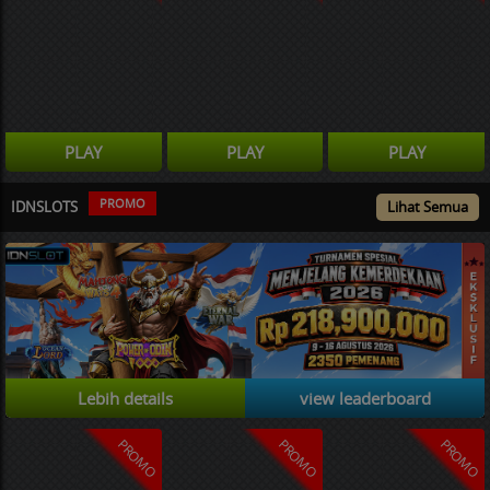
PLAY
PLAY
PLAY
PROMO
IDNSLOTS
Lihat Semua
Lebih details
view leaderboard
PROMO
PROMO
PROMO