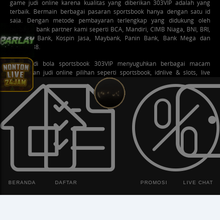
game judi online karena kualitas yang diberikan 303VIP adalah yang
terbaik. Bermain berbagai pasaran sportsbook hanya dengan satu id
saja. Dengan metode pembayaran terlengkap yang didukung oleh
berbagai bank partner kami seperti BCA, Mandiri, CIMB Niaga, BNI, BRI,
Permata Bank, Kospin Jasa, Maybank, Panin Bank, Bank Mega dan
voucher88.
Agen judi bola sportsbook 303VIP menyuguhkan berbagai macam
permainan
judi online
pilihan seperti sportsbook, idnlive & slots, live
casino, bolatangkas, Togel, E-sports dan poker online yang bisa
dimainkan kapan saja dan dimana saja dengan dukungan teknologi
terbaru memberikan kualitas permainan yang sangat baik. Layanan
customer service akan menjamin kebutuhan informasi yang akan selalu
online 24 jam. Download aplikasi mobile 303VIP yang sudah tersedia
untuk bermain judi sportsbook yang lebih nyaman. Rasakan bermain
game terbaik dalam genggaman anda.
BERANDA
DAFTAR
PROMOSI
LIVE CHAT
Copyright © 303VIP. Hak cipta dilindungi