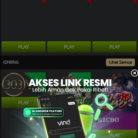
PLAY
PLAY
PLAY
IDNRNG
Lihat Semua
NEW
NEW
PLAY
PLAY
PLAY