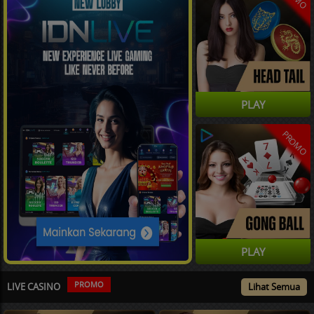
PLAY
PROMO
PLAY
PROMO
LIVE CASINO
Lihat Semua