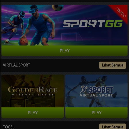
PROMO
PLAY
VIRTUAL SPORT
Lihat Semua
PLAY
PLAY
TOGEL
Lihat Semua