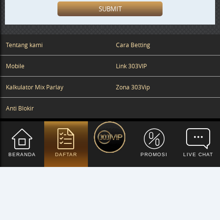
SUBMIT
Tentang kami
Cara Betting
Mobile
Link 303VIP
Kalkulator Mix Parlay
Zona 303Vip
Anti Blokir
BERANDA
DAFTAR
PROMOSI
LIVE CHAT
303VIP
sebagai tempat judi sportsbook paling digemari oleh pecinta
game judi online karena kualitas yang diberikan 303VIP adalah yang
terbaik. Bermain berbagai pasaran sportsbook hanya dengan satu id
saja. Dengan metode pembayaran terlengkap yang didukung oleh
berbagai bank partner kami seperti BCA, Mandiri, CIMB Niaga, BNI, BRI,
Permata Bank, Kospin Jasa, Maybank, Panin Bank, Bank Mega dan